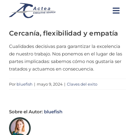
Saltar
Anterior
Siguiente
al
Toggl
contenido
INICIO
Navig
Cercanía, flexibilidad y empatía
QUIÉNES SOMOS
Cualidades decisivas para garantizar la excelencia
SERVICIOS A EMPRESAS
de nuestro trabajo. Nos ponemos en el lugar de las
partes implicadas: sabemos cómo nos gustaría ser
SECTORES
tratados y actuamos en consecuencia.
CANDIDATOS
Por
bluefish
|
mayo 9, 2024
|
Claves del exito
CONTACTO
Sobre el Autor:
bluefish