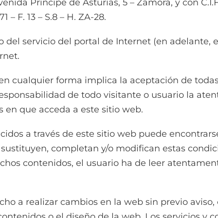
venida Príncipe de Asturias, 5 – Zamora, y con C.I
– F. 13 – S.8 – H. ZA-28.
 del servicio del portal de Internet (en adelante, 
rnet.
ón en cualquier forma implica la aceptación de tod
esponsabilidad de todo visitante o usuario la aten
s en que acceda a este sitio web.
cidos a través de este sitio web puede encontrars
, sustituyen, completan y/o modifican estas condic
 dichos contenidos, el usuario ha de leer atentame
ho a realizar cambios en la web sin previo aviso, c
 contenidos o el diseño de la web. Los servicios y