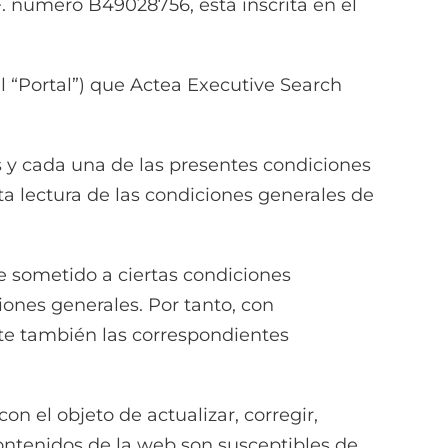
.F. número B49028756, está inscrita en el
el “Portal”) que Actea Executive Search
as y cada una de las presentes condiciones
ta lectura de las condiciones generales de
e sometido a ciertas condiciones
iones generales. Por tanto, con
nte también las correspondientes
on el objeto de actualizar, corregir,
 contenidos de la web son susceptibles de